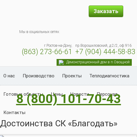
Заказать
Мы в социальных сетях:
г.Ростов-на-Дону,
пр.Ворошиловский, д.2/2, оф.916
(863) 273-66-61
+7 (904) 444-58-83
Демонстрационный дом в п.Овощной
О нас
Производство
Проекты
Теплодиагностика
Готовые объекты
8 (800) 101-70-43
Цены
Новости
Персонал
Контакты
Достоинства СК «Благодать»